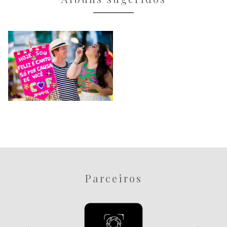
Pré-Wedding
Agda e Fernando
6706
7
Parceiros